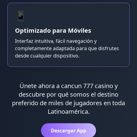
📱
Optimizado para Móviles
Interfaz intuitiva, fácil navegación y
completamente adaptada para que disfrutes
desde cualquier dispositivo.
Únete ahora a cancun 777 casino y
descubre por qué somos el destino
preferido de miles de jugadores en toda
Latinoamérica.
Descargar App