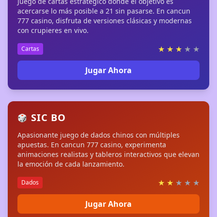
Juego de cartas estratégico donde el objetivo es
acercarse lo más posible a 21 sin pasarse. En cancun
777 casino, disfruta de versiones clásicas y modernas
con crupieres en vivo.
★
★
★
★
★
Cartas
Jugar Ahora
SIC BO
🎲
Apasionante juego de dados chinos con múltiples
apuestas. En cancun 777 casino, experimenta
animaciones realistas y tableros interactivos que elevan
la emoción de cada lanzamiento.
★
★
★
★
★
Dados
Jugar Ahora