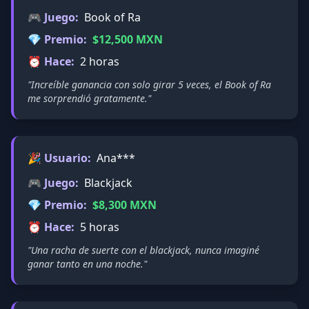
🎮 Juego:
Book of Ra
💎 Premio:
$12,500 MXN
⏰ Hace:
2 horas
"Increíble ganancia con solo girar 5 veces, el Book of Ra
me sorprendió gratamente."
🎉 Usuario:
Ana***
🎮 Juego:
Blackjack
💎 Premio:
$8,300 MXN
⏰ Hace:
5 horas
"Una racha de suerte con el blackjack, nunca imaginé
ganar tanto en una noche."