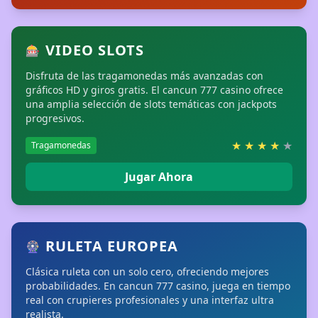
VIDEO SLOTS
🎰
Disfruta de las tragamonedas más avanzadas con
gráficos HD y giros gratis. El cancun 777 casino ofrece
una amplia selección de slots temáticas con jackpots
progresivos.
★
★
★
★
★
Tragamonedas
Jugar Ahora
RULETA EUROPEA
🎡
Clásica ruleta con un solo cero, ofreciendo mejores
probabilidades. En cancun 777 casino, juega en tiempo
real con crupieres profesionales y una interfaz ultra
realista.