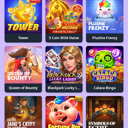
Tower
3 Coin Wild Horse
Plushie Frenzy
Queen of Bounty
Blackjack Lucky Ladies
Calaca Bingo