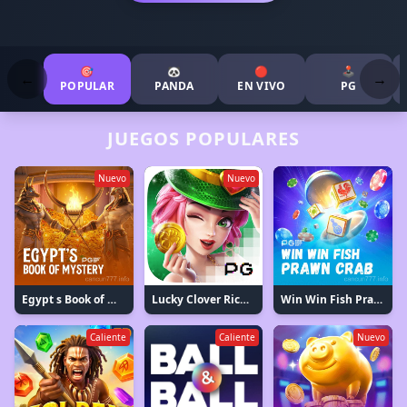
🎯
🐼
🔴
🕹️
←
→
POPULAR
PANDA
EN VIVO
PG
JUEGOS POPULARES
Nuevo
Nuevo
Egypt s Book of Mystery
Lucky Clover Riches
Win Win Fish Prawn Crab
Caliente
Caliente
Nuevo