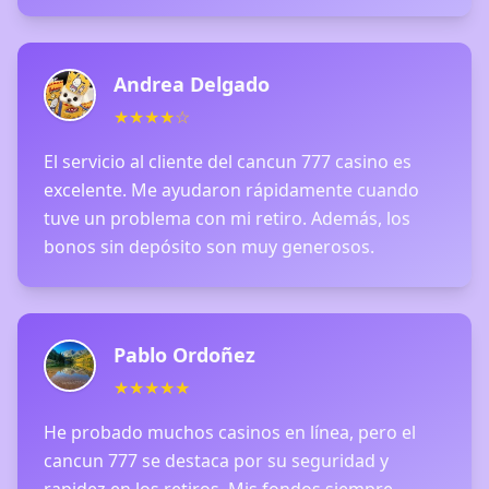
Andrea Delgado
★★★★☆
El servicio al cliente del cancun 777 casino es
excelente. Me ayudaron rápidamente cuando
tuve un problema con mi retiro. Además, los
bonos sin depósito son muy generosos.
Pablo Ordoñez
★★★★★
He probado muchos casinos en línea, pero el
cancun 777 se destaca por su seguridad y