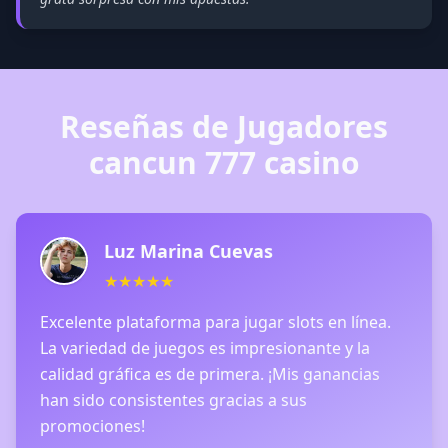
Reseñas de Jugadores
cancun 777 casino
Luz Marina Cuevas
★★★★★
Excelente plataforma para jugar slots en línea.
La variedad de juegos es impresionante y la
calidad gráfica es de primera. ¡Mis ganancias
han sido consistentes gracias a sus
promociones!