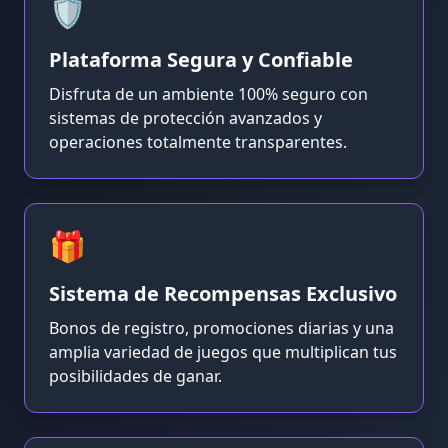
🛡️
29/06/2026 Die*** recibio bono 1,350 MXN ✨
29/06/2026 Sofi*** pego el jackpot de 123,000 MXN 💥
29/06/2026 Val*** recibio reembolso 760 MXN 💵
Plataforma Segura y Confiable
29/06/2026 Rica*** retiro exitoso 3,800 MXN ✅
Disfruta de un ambiente 100% seguro con
29/06/2026 And*** gano 9,000 MXN 🏆
sistemas de protección avanzados y
29/06/2026 LuisV*** recibio bono 600 MXN 🎁
operaciones totalmente transparentes.
29/06/2026 Car*** retiro exitoso 7,500 MXN ✅
29/06/2026 Carl*** pego el jackpot de 104,000 MXN 💥
29/06/2026 Luci*** recibio reembolso 500 MXN 💵
29/06/2026 AnaT*** retiro exitoso 12,300 MXN 🏦
🎁
29/06/2026 Lucia*** pego el jackpot de 170,000 MXN 💥
29/06/2026 LuciaF*** gano 18,000 MXN 🏆
Sistema de Recompensas Exclusivo
29/06/2026 Danie*** gano 5,500 MXN 💰
29/06/2026 Mar*** retiro exitoso 15,000 MXN 💸
Bonos de registro, promociones diarias y una
29/06/2026 Alej*** pego el jackpot de 96,000 MXN 🚀
amplia variedad de juegos que multiplican tus
29/06/2026 Camila*** retiro exitoso 8,900 MXN 🏦
posibilidades de ganar.
29/06/2026 AnaL*** gano 19,500 MXN 💰
29/06/2026 Mateo*** retiro exitoso 9,500 MXN 🏦
29/06/2026 Regi*** retiro exitoso 1,300 MXN ✅