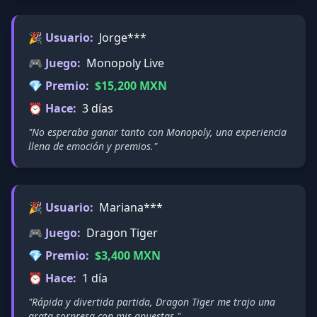
🎉 Usuario:
Jorge***
🎮 Juego:
Monopoly Live
💎 Premio:
$15,200 MXN
⏰ Hace:
3 días
"No esperaba ganar tanto con Monopoly, una experiencia
llena de emoción y premios."
🎉 Usuario:
Mariana***
🎮 Juego:
Dragon Tiger
💎 Premio:
$3,400 MXN
⏰ Hace:
1 día
"Rápida y divertida partida, Dragon Tiger me trajo una
grata sorpresa con mis apuestas."