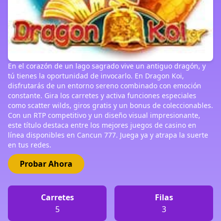
En el corazón de un lago sagrado vive un antiguo dragón, y
tú tienes la oportunidad de invocarlo. En Dragon Koi,
disfrutarás de un entorno sereno combinado con emoción
constante. Gira los carretes y activa funciones especiales
como scatter wilds, giros gratis y un bonus de coleccionables.
Con un RTP competitivo y un diseño visual impresionante,
este título destaca entre los mejores juegos de casino en
línea disponibles en Cancun 777. Juega ya y atrapa la suerte
en tus redes.
Probar Ahora
Carretes
Filas
5
3