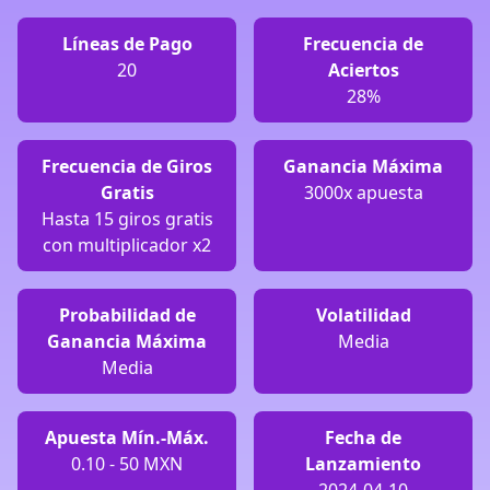
Líneas de Pago
Frecuencia de
20
Aciertos
28%
Frecuencia de Giros
Ganancia Máxima
Gratis
3000x apuesta
Hasta 15 giros gratis
con multiplicador x2
Probabilidad de
Volatilidad
Ganancia Máxima
Media
Media
Apuesta Mín.-Máx.
Fecha de
0.10 - 50 MXN
Lanzamiento