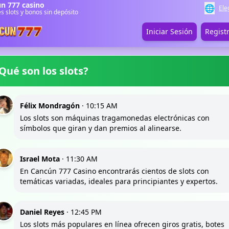
n 777 casino
🌐
Ele
s slots y bonos sin depósito
Iniciar Sesión
Regist
Qué son los slots?
Félix Mondragón
· 10:15 AM
Los slots son máquinas tragamonedas electrónicas con
símbolos que giran y dan premios al alinearse.
Israel Mota
· 11:30 AM
En Cancún 777 Casino encontrarás cientos de slots con
temáticas variadas, ideales para principiantes y expertos.
Daniel Reyes
· 12:45 PM
Los slots más populares en línea ofrecen giros gratis, botes