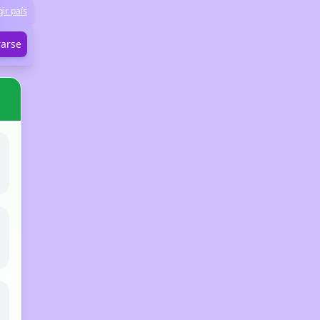
gir país
rarse