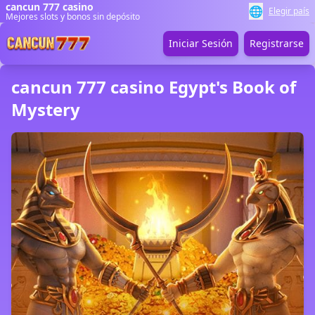
cancun 777 casino
🌐
Elegir país
Mejores slots y bonos sin depósito
Iniciar Sesión
Registrarse
cancun 777 casino Egypt's Book of
Mystery